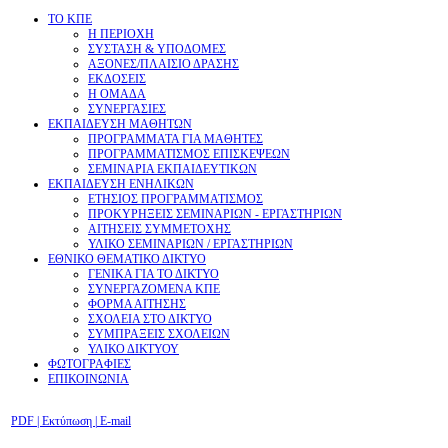
ΤΟ ΚΠΕ
Η ΠΕΡΙΟΧΗ
ΣΥΣΤΑΣΗ & ΥΠΟΔΟΜΕΣ
ΑΞΟΝΕΣ/ΠΛΑΙΣΙΟ ΔΡΑΣΗΣ
ΕΚΔΟΣΕΙΣ
Η ΟΜΑΔΑ
ΣΥΝΕΡΓΑΣΙΕΣ
ΕΚΠΑΙΔΕΥΣΗ ΜΑΘΗΤΩΝ
ΠΡΟΓΡΑΜΜΑΤΑ ΓΙΑ ΜΑΘΗΤΕΣ
ΠΡΟΓΡΑΜΜΑΤΙΣΜΟΣ ΕΠΙΣΚΕΨΕΩΝ
ΣΕΜΙΝΑΡΙΑ ΕΚΠΑΙΔΕΥΤΙΚΩΝ
ΕΚΠΑΙΔΕΥΣΗ ΕΝΗΛΙΚΩΝ
ΕΤΗΣΙΟΣ ΠΡΟΓΡΑΜΜΑΤΙΣΜΟΣ
ΠΡΟΚΥΡΗΞΕΙΣ ΣΕΜΙΝΑΡΙΩΝ - ΕΡΓΑΣΤΗΡΙΩΝ
ΑΙΤΗΣΕΙΣ ΣΥΜΜΕΤΟΧΗΣ
ΥΛΙΚΟ ΣΕΜΙΝΑΡΙΩΝ / ΕΡΓΑΣΤΗΡΙΩΝ
ΕΘΝΙΚΟ ΘΕΜΑΤΙΚΟ ΔΙΚΤΥΟ
ΓΕΝΙΚΑ ΓΙΑ ΤΟ ΔΙΚΤΥΟ
ΣΥΝΕΡΓΑΖΟΜΕΝΑ ΚΠΕ
ΦΟΡΜΑ ΑΙΤΗΣΗΣ
ΣΧΟΛΕΙΑ ΣΤΟ ΔΙΚΤΥΟ
ΣΥΜΠΡΑΞΕΙΣ ΣΧΟΛΕΙΩΝ
ΥΛΙΚΟ ΔΙΚΤΥΟΥ
ΦΩΤΟΓΡΑΦΙΕΣ
ΕΠΙΚΟΙΝΩΝΙΑ
PDF
| Εκτύπωση |
E-mail