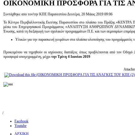
ΟΙΚΟΝΟΜΙΚΗ
ΠΡΟΣΦΟΡΑ ΓΙΑ ΤΙΣ 
Συντάχθηκε απο τον/την ΚΠΕ Παρανεστίου
Δευτέρα, 20 Μάιος 2019 09:06
Το Κέντρο Περιβαλλοντικής Εκπ/σης Παρανεστίου στο πλαίσιο του Πράξης «
μέσω του Επιχειρησιακού Προγράμματος «ΑΝΑΠΤΥΞΗ ΑΝΘΡΩΠΙΝΟΥ ΔΥΝΑΜΙΚΟΥ,
Ένωσης, κατά τη διεξαγωγή των σχολικών προγραμμάτων Π.Ε. και των σεμιναρίων επιμόρφ
Υλικών για την παρασκευή γευμάτων στα πλαίσια υλοποίησης του προγράμματός τ
Προκειμένου να τηρηθούν οι ισχύουσες διατάξεις όπως προβλέπονται από τον Οδηγό 
προσφορά υπογεγραμμένη, μέχρι
την Τρίτη 4 Ιουνίου 2019
Attachm
/
Facebook
Youtube
ΑΡΧΙΚΗ