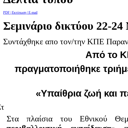
PDF
| Εκτύπωση |
E-mail
Σεμινάριο δικτύου 22-24
Συντάχθηκε απο τον/την ΚΠΕ Παρα
Από το Κ
πραγματοποιήθηκε τριήμ
«Υπαίθρια ζωή και 
Στ
Στα πλαίσια του Εθνικού Θε