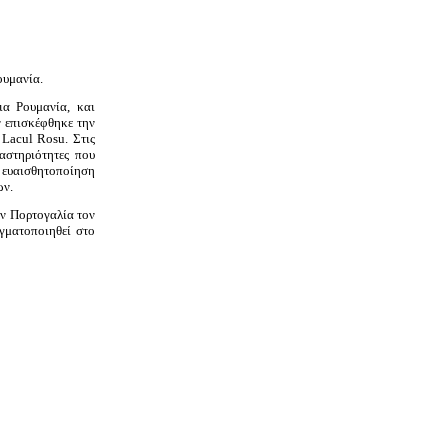
ουμανία.
α Ρουμανία, και
ν επισκέφθηκε την
Lacul Rosu. Στις
αστηριότητες που
ή ευαισθητοποίηση
ων.
ην Πορτογαλία τον
γματοποιηθεί στο