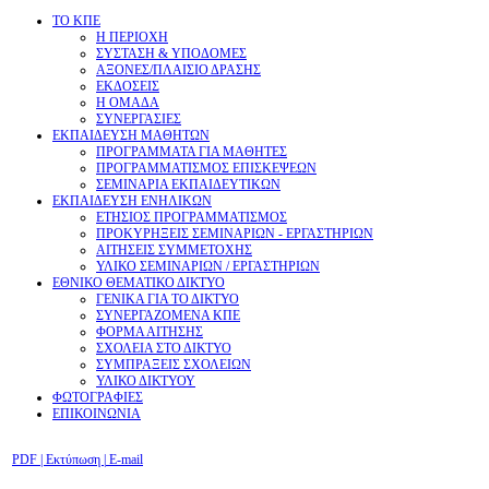
ΤΟ ΚΠΕ
Η ΠΕΡΙΟΧΗ
ΣΥΣΤΑΣΗ & ΥΠΟΔΟΜΕΣ
ΑΞΟΝΕΣ/ΠΛΑΙΣΙΟ ΔΡΑΣΗΣ
ΕΚΔΟΣΕΙΣ
Η ΟΜΑΔΑ
ΣΥΝΕΡΓΑΣΙΕΣ
ΕΚΠΑΙΔΕΥΣΗ ΜΑΘΗΤΩΝ
ΠΡΟΓΡΑΜΜΑΤΑ ΓΙΑ ΜΑΘΗΤΕΣ
ΠΡΟΓΡΑΜΜΑΤΙΣΜΟΣ ΕΠΙΣΚΕΨΕΩΝ
ΣΕΜΙΝΑΡΙΑ ΕΚΠΑΙΔΕΥΤΙΚΩΝ
ΕΚΠΑΙΔΕΥΣΗ ΕΝΗΛΙΚΩΝ
ΕΤΗΣΙΟΣ ΠΡΟΓΡΑΜΜΑΤΙΣΜΟΣ
ΠΡΟΚΥΡΗΞΕΙΣ ΣΕΜΙΝΑΡΙΩΝ - ΕΡΓΑΣΤΗΡΙΩΝ
ΑΙΤΗΣΕΙΣ ΣΥΜΜΕΤΟΧΗΣ
ΥΛΙΚΟ ΣΕΜΙΝΑΡΙΩΝ / ΕΡΓΑΣΤΗΡΙΩΝ
ΕΘΝΙΚΟ ΘΕΜΑΤΙΚΟ ΔΙΚΤΥΟ
ΓΕΝΙΚΑ ΓΙΑ ΤΟ ΔΙΚΤΥΟ
ΣΥΝΕΡΓΑΖΟΜΕΝΑ ΚΠΕ
ΦΟΡΜΑ ΑΙΤΗΣΗΣ
ΣΧΟΛΕΙΑ ΣΤΟ ΔΙΚΤΥΟ
ΣΥΜΠΡΑΞΕΙΣ ΣΧΟΛΕΙΩΝ
ΥΛΙΚΟ ΔΙΚΤΥΟΥ
ΦΩΤΟΓΡΑΦΙΕΣ
ΕΠΙΚΟΙΝΩΝΙΑ
PDF
| Εκτύπωση |
E-mail