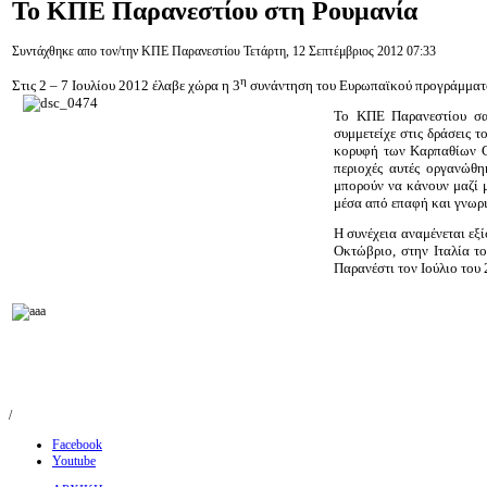
Το
ΚΠΕ Παρανεστίου στη Ρουμανία
Συντάχθηκε απο τον/την ΚΠΕ Παρανεστίου
Τετάρτη, 12 Σεπτέμβριος 2012 07:33
η
Στις 2 – 7 Ιουλίου 2012 έλαβε χώρα η 3
συνάντηση του Ευρωπαϊκού προγράμματος 
Το ΚΠΕ Παρανεστίου σαν
συμμετείχε στις δράσεις
κορυφή των Καρπαθίων Gi
περιοχές αυτές οργανώθη
μπορούν να κάνουν μαζί μ
μέσα από επαφή και γνωρι
Η συνέχεια αναμένεται εξ
Οκτώβριο, στην Ιταλία τ
Παρανέστι τον Ιούλιο του 
/
Facebook
Youtube