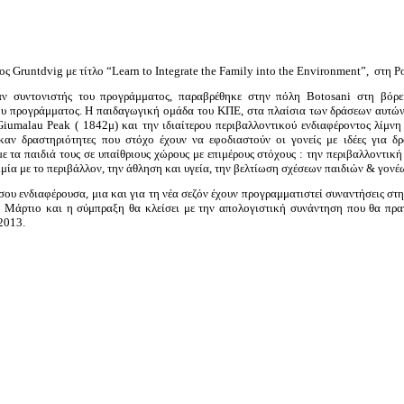
Gruntdvig με τίτλο “Learn to Integrate the Family into the Environment”,
στη Ρ
 συντονιστής του προγράμματος, παραβρέθηκε στην πόλη Botosani στη βόρει
 του προγράμματος. Η παιδαγωγική ομάδα του ΚΠΕ, στα πλαίσια των δράσεων αυτώ
umalau Peak ( 1842μ) και την ιδιαίτερου περιβαλλοντικού ενδιαφέροντος λίμνη 
καν δραστηριότητες που στόχο έχουν να εφοδιαστούν οι γονείς με ιδέες για δρ
ε τα παιδιά τους σε υπαίθριους χώρους με επιμέρους στόχους : την περιβαλλοντικ
μία με το περιβάλλον, την άθληση και υγεία, την βελτίωση σχέσεων παιδιών & γονέ
ίσου ενδιαφέρουσα, μια και για τη νέα σεζόν έχουν προγραμματιστεί συναντήσεις στ
ο Μάρτιο και η σύμπραξη θα κλείσει με την απολογιστική συνάντηση που θα πρα
2013.